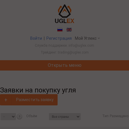
Войти
|
Регистрация
Мой Углекс
Служба поддержки: info@uglex.com
Трейдинг: trading@uglex.com
Открыть меню
Потребление угля в Китае выросл
Заявки на покупку угля
+
Разместить заявку
Объём
Тип
Размещено