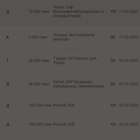
Чехия, Сиф
Д
12 000
тонн
Малашевиче(Польша) или ст
13.03.2023
Острава(Чехия)
Польша, Sea Port/border
А
2 000
тонн
11.03.2023
terminals
Турция, CIF-Samsun port,
Т
20 000
тонн
09.03.2023
Turkey.
Китай, DAP Гродеково,
Д
40 000
тонн
07.03.2023
Забайкальск, Нижнеленинск
Д
100 000
тонн
Россия, FOB
06.03.2023
Д
100 000
тонн
Россия, FOB
06.03.2023