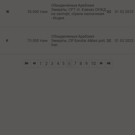
Объединенные Арабские
Эмираты, СРТ ст. Кавказ СКЖД
Ж
30 000
тонн
01.02.2023
на экспорт, страна назначения
- Индия.
Объединенные Арабские
К
70 000
тонн
Эмираты, CIF Bandar Abbas port,
01.02.2023
Iran.
1
2
3
4
5
6
7
8
9
10