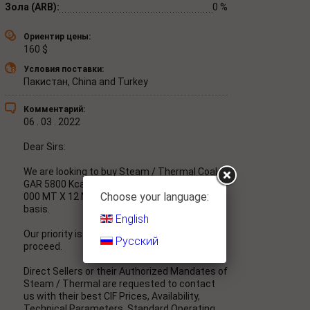
Зола (ARB):
0 %
Ориентир цены:
160
$
Условия поставки:
Пакистан, China and Turkey
Комментарий:
06 . 03 . 2022
Dear Sirs:
We are looking to buy Steam / Thermal Coal -
GAR 5800 Kcal/k and required quantity is 100 ,
Choose your language:
000 MT X 12 Months - on one year contract
basis.
English
Our priority is RUSSIAN origin goods to
Русский
proceed.
Direct Sellers or their Authorized Mandates of
Steam / Thermal are requested to contact
us with their best CIF Prices, Availability,
Technical Parameters, Standard Operating