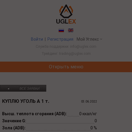
Войти
|
Регистрация
Мой Углекс
Служба поддержки: info@uglex.com
Трейдинг: trading@uglex.com
Открыть меню
Потребление угля в Китае выросло впервые з
ВСЕ ЗАЯВКИ
◄
КУПЛЮ УГОЛЬ
А
1
т.
03.06.2022
Высш. теплота сгорания (ADB):
0 ккал/кг
Значение G:
0
Зола (ADB):
0 %