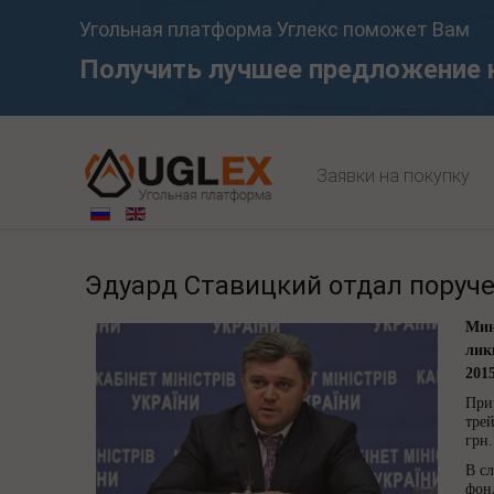
Угольная платформа Углекс поможет Вам
Получить лучшее предложение 
Заявки на покупку
Эдуард Ставицкий отдал поруче
Мин
лик
2015
При
тре
грн.
В с
фон