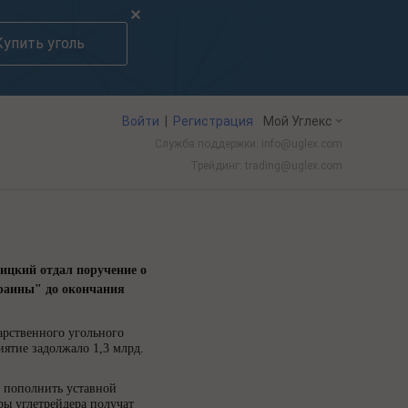
Купить уголь
Войти
|
Регистрация
Мой Углекс
Служба поддержки: info@uglex.com
Трейдинг: trading@uglex.com
е угля в Китае выросло впервые за пять лет из-за съезда КПК
«Вос
-
ицкий отдал поручение о
краины" до окончания
арственного угольного
ятие задолжало 1,3 млрд.
о пополнить уставной
ры углетрейдера получат