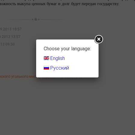
можность выкупа ценных бумаг и долг будет передан государству.
9.2013 10:57
9.2013 13:57
013 09:50
Choose your language:
English
Русский
нского угольного месторождения -
18.09.2013 06:49