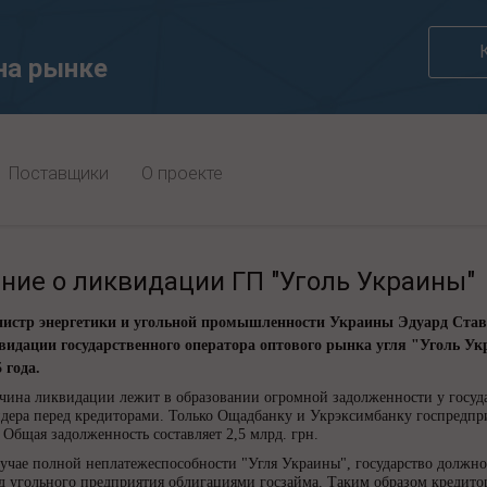
на рынке
Поставщики
О проекте
Потреблени
ние о ликвидации ГП "Уголь Украины"
истр энергетики и угольной промышленности Украины Эдуард Став
видации государственного оператора оптового рынка угля "Уголь У
 года.
чина ликвидации лежит в образовании огромной задолженности у госуд
йдера перед кредиторами. Только Ощадбанку и Укрэксимбанку госпредпри
 Общая задолженность составляет 2,5 млрд. грн.
лучае полной неплатежеспособности "Угля Украины", государство должн
д угольного предприятия облигациями госзайма. Таким образом кредито