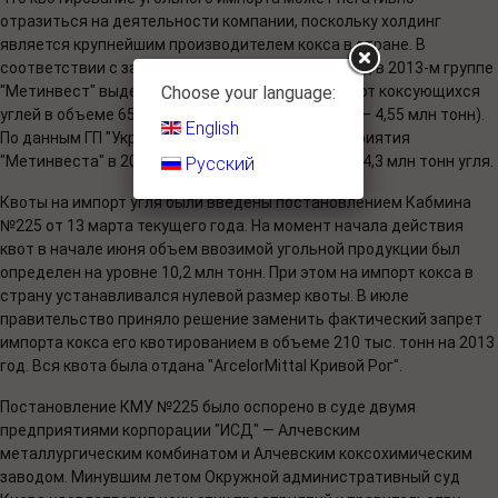
отразиться на деятельности компании, поскольку холдинг
является крупнейшим производителем кокса в стране. В
соответствии с заявками и решениями комиссии, в 2013-м группе
"Метинвест" выделена месячная квота на импорт коксующихся
Choose your language:
углей в объеме 650 тыс. тонн (на семь месяцев — 4,55 млн тонн).
English
По данным ГП "Укрпромвнешэкспертиза", предприятия
"Метинвеста" в 2012-м завезли в Украину более 4,3 млн тонн угля.
Русский
Квоты на импорт угля были введены постановлением Кабмина
№225 от 13 марта текущего года. На момент начала действия
квот в начале июня объем ввозимой угольной продукции был
определен на уровне 10,2 млн тонн. При этом на импорт кокса в
страну устанавливался нулевой размер квоты. В июле
правительство приняло решение заменить фактический запрет
импорта кокса его квотированием в объеме 210 тыс. тонн на 2013
год. Вся квота была отдана "ArcelorMittal Кривой Рог".
Постановление КМУ №225 было оспорено в суде двумя
предприятиями корпорации "ИСД" — Алчевским
металлургическим комбинатом и Алчевским коксохимическим
заводом. Минувшим летом Окружной административный суд