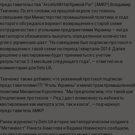
представительства "ArcelorMittal Кривой Рог" (АМКР) Владимир
Ткаченко. По его словам, на прошлой неделе состоялось
совещание при Министерстве промышленной политики, в ходе
которого обсуждался вариант возвращения к старой схеме
сотрудничества с угольными предприятиями Украины — когда
металлурги обязывались выкупать определенное количество
угля с украинских шахт. "На совещании был подписан протокол о
возвращении к такой схеме на период I квартала-2014. Далее
решение о квотировании будет приниматься с учетом
результатов 2-3 месяцев следующего года", — отметил он в
комментарии для Delo.UA.
Ткаченко также добавил, что указанный протокол подписан
представителями ГП "Уголь Украины" и министром промышленной
политики Михаилом Короленко. "Мы предполагаем, что такой шаг
(подписание протокола — Ред.) даст возможность избежать
квотирования как импорта угля, так и кокса", — подчеркнул
представитель АМКР.
Ранее журналисту Delo.UA в горно-металлургическом холдинге
"Метинвест" Рината Ахметова и Вадима Новинского сообщили,
что квотирование угольного импорта может негативно