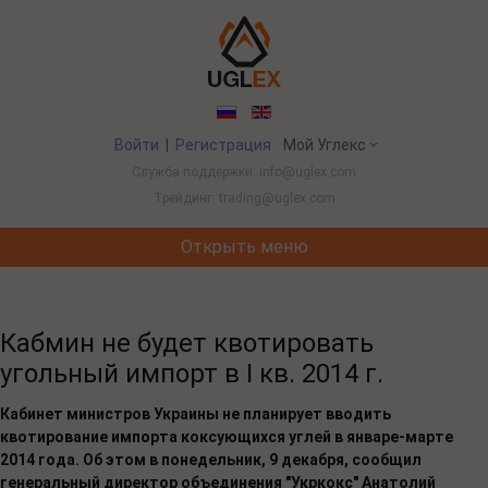
Войти
|
Регистрация
Мой Углекс
Служба поддержки: info@uglex.com
Трейдинг: trading@uglex.com
Открыть меню
Потребление угля в Китае выросло впервые за пять лет из-за съе
Кабмин не будет квотировать
угольный импорт в I кв. 2014 г.
Кабинет министров Украины не планирует вводить
квотирование импорта коксующихся углей в январе-марте
2014 года. Об этом в понедельник, 9 декабря, сообщил
генеральный директор объединения "Укркокс" Анатолий