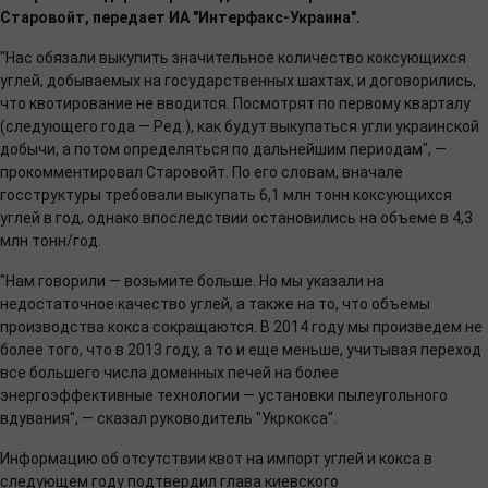
Старовойт, передает ИА "Интерфакс-Украина".
"Нас обязали выкупить значительное количество коксующихся
углей, добываемых на государственных шахтах, и договорились,
что квотирование не вводится. Посмотрят по первому кварталу
(следующего года — Ред.), как будут выкупаться угли украинской
добычи, а потом определяться по дальнейшим периодам", —
прокомментировал Старовойт. По его словам, вначале
госструктуры требовали выкупать 6,1 млн тонн коксующихся
углей в год, однако впоследствии остановились на объеме в 4,3
млн тонн/год.
"Нам говорили — возьмите больше. Но мы указали на
недостаточное качество углей, а также на то, что объемы
производства кокса сокращаются. В 2014 году мы произведем не
более того, что в 2013 году, а то и еще меньше, учитывая переход
все большего числа доменных печей на более
энергоэффективные технологии — установки пылеугольного
вдувания", — сказал руководитель "Укркокса".
Информацию об отсутствии квот на импорт углей и кокса в
следующем году подтвердил глава киевского