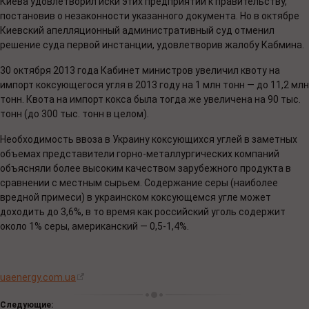
Киева удовлетворил иски этих предприятий к правительству,
постановив о незаконности указанного документа. Но в октябре
Киевский апелляционный административный суд отменил
решение суда первой инстанции, удовлетворив жалобу Кабмина.
30 октября 2013 года Кабинет министров увеличил квоту на
импорт коксующегося угля в 2013 году на 1 млн тонн — до 11,2 млн
тонн. Квота на импорт кокса была тогда же увеличена на 90 тыс.
тонн (до 300 тыс. тонн в целом).
Необходимость ввоза в Украину коксующихся углей в заметных
объемах представители горно-металлургических компаний
объясняли более высоким качеством зарубежного продукта в
сравнении с местным сырьем. Содержание серы (наиболее
вредной примеси) в украинском коксующемся угле может
доходить до 3,6%, в то время как российский уголь содержит
около 1% серы, американский — 0,5-1,4%.
uaenergy.com.ua
Следующие: