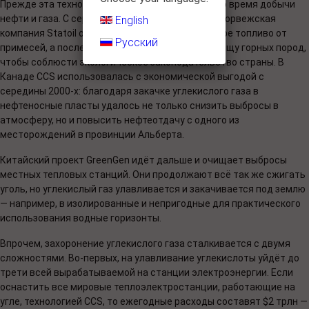
Прежде эта технология использовалась лишь во время добычи
нефти и газа. С середины 1990-х помощью CCS норвежская
English
компания Statoil очищала добываемое на шельфе топливо от
Русский
примесей, а после закачивала углекислоту в толщу горных пород,
чтобы соблюсти экологическое законодательство страны. В
Канаде CCS использовалась с экономической выгодой с
середины 2000-х: благодаря закачке углекислого газа в
нефтеносные пласты удалось не только снизить выбросы в
атмосферу, но и повысить нефтеотдачу с одного из
месторождений в провинции Альберта.
Китайский проект GreenGen идёт дальше и очищает выбросы
местных тепловых станций. Они продолжают всё так же сжигать
уголь, но углекислый газ улавливается и закачивается под землю
— например, в изолированные и непригодные для практического
использования водные горизонты.
Впрочем, захоронение углекислого газа сталкивается с двумя
сложностями. Во-первых, на улавливание углекислоты уйдёт до
трети всей вырабатываемой на станции электроэнергии. Если
оснастить все мировые теплоэлектростанции, работающие на
угле, технологией CCS, то ежегодные расходы составят $2 трлн —