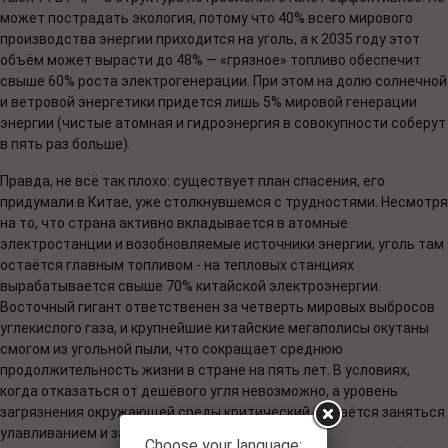
может пострадать экология, потому что 40% всего мирового
производства энергии приходится на уголь, а к 2035 году этот
объём может вырасти до 48% — «грязное» топливо обеспечит
свыше 60% роста электрогенерации. При этом на долю солнечной
и ветровой энергетики придется лишь 5% мировой генерации
энергии (чистые атомная и гидроэнергия в совокупности соберут
в пять раз больше).
Правда, не всё так плохо: существует план спасения, его
придумали в Китае, уже столкнувшемся с трудностями. Несмотря
на то, что страна активно вкладывается в атомные
электростанции и возобновляемые источники энергии, уголь там
остаётся главным топливом - на тепловых станциях
вырабатывается свыше 70% китайской электроэнергии.
Восточный гигант ответственен за четверть мировых выбросов
углекислого газа, и крупнейшие китайские мегаполисы окутаны
смогом из угольной пыли, что сокращает среднюю
продолжительность жизни в стране на пять лет. В условиях,
когда отказаться от дешёвого угля невозможно, а уровень
загрязнения окружающей среды критический, остаётся заняться
улавливанием и захоронением углекислого газа.
Choose your language: