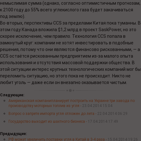
немыслимая сумма (однако, согласно оптимистичным прогнозам,
к 2100 году до 55% всего углекислого газа будет закачиваться
под землю).
Во-вторых, перспективы CCS за пределами Китая пока туманны. В
этом году Канада вложила $1,2 млрд в проект SaskPower, но это
скорее исключение, чем правило. Технология CCS попала в
замкнутый круг: компании не хотят инвестировать в подобные
решения, потому что они являются финансово рискованными, — а
CCS остаётся рискованным предприятием из-за малого опыта
использования и отсутствия массовой поддержки общества. В
этой ситуации интерес крупных технологических компаний мог бы
переломить ситуацию, но этого пока не происходит. Никто не
любит уголь — даже если он внезапно оказывается чистым.
Следующие:
Американская компанипланирует построить на Украине три завода по
производству моторных топлив из угля -
23.04.2014 15:04
Вопрос о запрете импорта угля отложен до лета -
22.04.2014 06:29
Государство выходит из шахтного бизнеса -
17.04.2014 17:49
Предыдущие:
РФ может увеличить поставки угля в Китай в 3-4 раза -
15.04.2014 19:26