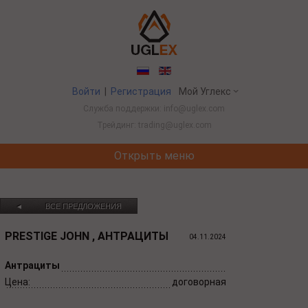
Войти
|
Регистрация
Мой Углекс
Служба поддержки: info@uglex.com
Трейдинг: trading@uglex.com
Открыть меню
Потребление угля в Китае выросло вперв
ВСЕ ПРЕДЛОЖЕНИЯ
◄
PRESTIGE JOHN , АНТРАЦИТЫ
04.11.2024
Антрациты
Цена:
договорная