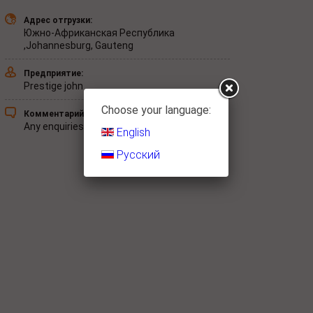
Адрес отгрузки:
Южно-Африканская Республика
,Johannesburg, Gauteng
Предприятие:
Prestige john
Choose your language:
Комментарий:
Any enquiries please feel free to contact us.
English
Русский