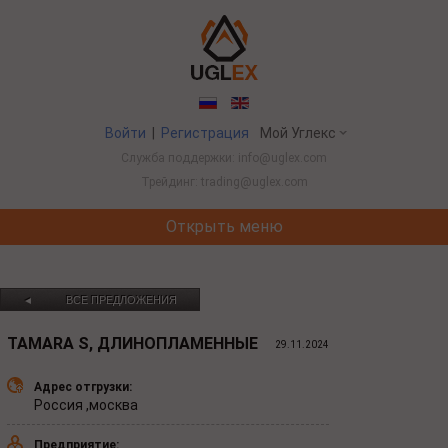
Войти
|
Регистрация
Мой Углекс
Служба поддержки: info@uglex.com
Трейдинг: trading@uglex.com
Открыть меню
Потребление угля в Китае выросло впервы
ВСЕ ПРЕДЛОЖЕНИЯ
◄
TAMARA S, ДЛИНОПЛАМЕННЫЕ
29.11.2024
Адрес отгрузки:
Россия
,москва
Предприятие: