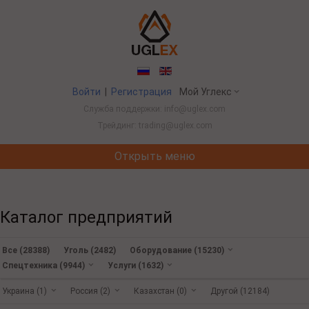
Войти
|
Регистрация
Мой Углекс
Служба поддержки: info@uglex.com
Трейдинг: trading@uglex.com
Открыть меню
Потребление угля в Китае выросло впервые за 
Каталог предприятий
Все (28388)
Уголь (2482)
Оборудование (15230)
Спецтехника (9944)
Услуги (1632)
Украина (1)
Россия (2)
Казахстан (0)
Другой (12184)