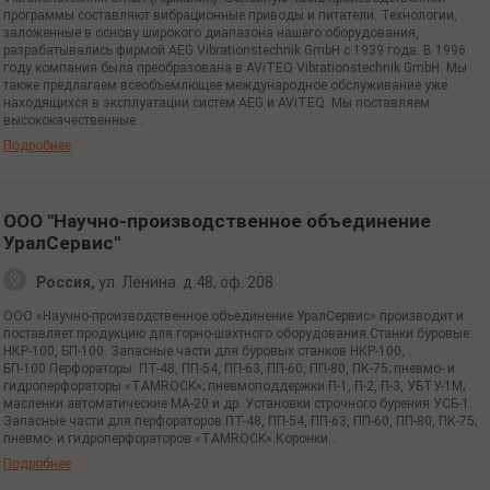
программы составляют вибрационные приводы и питатели. Технологии,
заложенные в основу широкого диапазона нашего оборудования,
разрабатывались фирмой AEG Vibrationstechnik GmbH с 1939 года. В 1996
году компания была преобразована в AViTEQ Vibrationstechnik GmbH. Мы
также предлагаем всеобъемлющее международное обслуживание уже
находящихся в эксплуатации систем AEG и AViTEQ. Мы поставляем
высококачественные...
Подробнее
ООО "Научно-производственное объединение
УралСервис"
Россия,
ул. Ленина.
д.48, оф. 208
ООО «Научно-производственное объединение УралСервис» производит и
поставляет продукцию для горно-шахтного оборудования.Станки буровые:
НКР-100, БП-100. Запасные части для буровых станков НКР-100,
БП-100.Перфораторы: ПТ-48, ПП-54, ПП-63, ПП-60, ПП-80, ПК-75; пневмо- и
гидроперфораторы «TAMROCK»; пневмоподдержки П-1, П-2, П-3, УБТУ-1М;
масленки автоматические МА-20 и др. Установки строчного бурения УСБ-1.
Запасные части для перфораторов ПТ-48, ПП-54, ПП-63, ПП-60, ПП-80, ПК-75;
пневмо- и гидроперфораторов «TAMROCK».Коронки...
Подробнее