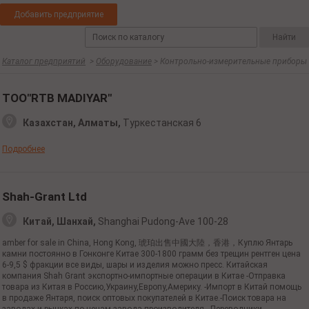
Добавить предприятие
Каталог предприятий
>
Оборудование
> Контрольно-измерительные приборы
ТОО"RTB MADIYAR"
Казахстан, Алматы,
Туркестанская 6
Подробнее
Shah-Grant Ltd
Китай, Шанхай,
Shanghai Pudong-Ave 100-28
amber for sale in China, Hong Kong, 琥珀出售中國大陸，香港，Куплю Янтарь
камни постоянно в Гонконге Китае 300-1800 грамм без трещин рентген цена
6-9,5 $ фракции все виды, шары и изделия можно пресс. Китайская
компания Shah Grant экспортно-импортные операции в Китае -Отправка
товара из Китая в Россию,Украину,Европу,Америку. -Импорт в Китай помощь
в продаже Янтаря, поиск оптовых покупателей в Китае.-Поиск товара на