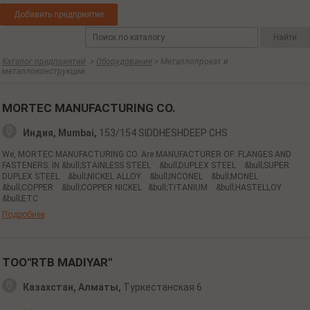
Добавить предприятие
Каталог предприятий
>
Оборудование
> Металлопрокат и
металлоконструкции
MORTEC MANUFACTURING CO.
Индия, Mumbai,
153/154 SIDDHESHDEEP CHS
We, MORTEC MANUFACTURING CO. Are MANUFACTURER OF: FLANGES AND
FASTENERS. IN &bull;STAINLESS STEEL &bull;DUPLEX STEEL &bull;SUPER
DUPLEX STEEL &bull;NICKEL ALLOY &bull;INCONEL &bull;MONEL
&bull;COPPER &bull;COPPER NICKEL &bull;TITANIUM &bull;HASTELLOY
&bull;ETC
Подробнее
ТОО"RTB MADIYAR"
Казахстан, Алматы,
Туркестанская 6