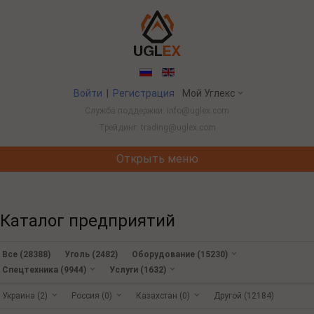
Войти
|
Регистрация
Мой Углекс
Служба поддержки: info@uglex.com
Трейдинг: trading@uglex.com
Открыть меню
Потребление угля в Китае выросло впервые за пять лет из-
Каталог предприятий
Все (28388)
Уголь (2482)
Оборудование (15230)
Спецтехника (9944)
Услуги (1632)
Украина (2)
Россия (0)
Казахстан (0)
Другой (12184)