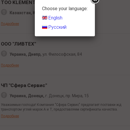
ТОО KLEMENT ENGINEERING GROUP
Choose your language:
Казахстан, Караганда,
Олимпийская 5
English
Подробнее
Русский
ООО "ЛИВТЕХ"
Украина, Днепр,
ул. Философская,
84
Подробнее
ЧП "Сфера Сервис"
Украина, Донецк,
г. Донецк,
пр. Мира, 15
Уважаемые господа! Компания "Сфера Сервис" предлагает поставки жд
транспортом углей марок А и Т, предоставляем сертификаты качества.
Подробнее