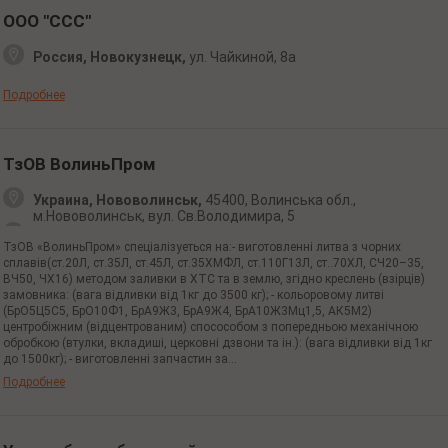
ООО "ССС"
Россия, Новокузнецк,
ул. Чайкиной,
8а
Подробнее
ТзОВ ВолиньПром
Украина, Нововолинськ,
45400, Волинська обл.,
м.Нововолинськ, вул. Св.Володимира, 5
ТзОВ «ВолиньПром» спеціалізуеться на:- виготовленні литва з чорних
сплавів(ст.20Л, ст.35Л, ст.45Л, ст.35ХМФЛ, ст.110Г13Л, ст..70ХЛ, СЧ20–35,
ВЧ50, ЧХ16) методом заливки в ХТС та в землю, згідно креслень (взірців)
замовника: (вага відливки від 1кг до 3500 кг); - кольоровому литві
(БрО5Ц5С5, БрО10Ф1, БрА9Ж3, БрА9Ж4, БрА10Ж3Мц1,5, АК5М2)
центробіжним (відцентрованим) спосособом з попередньою механічною
обробкою (втулки, вкладиші, церковні дзвони та ін.): (вага відливки від 1кг
до 1500кг); - виготовленні запчастин за...
Подробнее