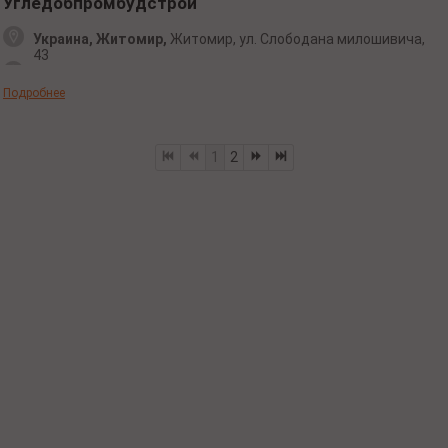
Угледобпромбудстрой
Украина, Житомир,
Житомир,
ул. Слободана
милошивича,
43
Подробнее
1
2