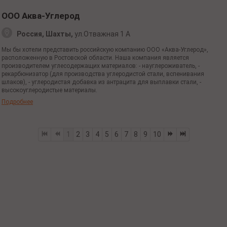
ООО Аква-Углерод
Россия, Шахты,
ул.Отважная 1 А
Мы бы хотели представить российскую компанию ООО «Аква-Углерод»,
расположенную в Ростовской области. Наша компания является
производителем углесодержащих материалов: - науглероживатель, -
рекарбюнизатор (для производства углеродистой стали, вспенивания
шлаков), - углеродистая добавка из антрацита для выплавки стали, -
высокоуглеродистые материалы.
Подробнее
1
2
3
4
5
6
7
8
9
10