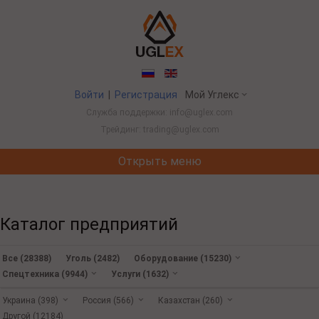
Войти
|
Регистрация
Мой Углекс
Служба поддержки: info@uglex.com
Трейдинг: trading@uglex.com
Открыть меню
Потребление угля в Китае выросло впервые за пять лет из-за съе
Каталог предприятий
Все (28388)
Уголь (2482)
Оборудование (15230)
Спецтехника (9944)
Услуги (1632)
Украина (398)
Россия (566)
Казахстан (260)
Другой (12184)