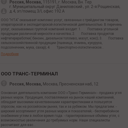
Россия, Москва,
115191,
г. Москва,
Вн. Тер.
г. Муниципальный
округ Даниловский ,
ул. 2-я
Рощинская,
д.4, эт/помещ.3/I, офис 192 А
ООО "НТА" оказывает комплекс услуг, связанных с трейдингом товаров,
операторской и экспедиторской-логистической деятельностью. В перечень
услуг, оказываемых группой компаний входит: 1. Поставка угольной
продукции различной мерности и качества; 2. Поставка продуктов
нефтепереработки( бензин, дизельное топливо, мазут, кокс); 3. Поставка
сельскохозяйственной продукции (пшеница, ячмень, кукуруза,
подсолнечник, мука, сахар); 4. Транспортно-логистическое...
Подробнее
ООО ТРАНС-ТЕРМИНАЛ
Россия, Москва,
Москва, Пресненская наб, 12
Основная деятельность компании ООО «Транс-Терминал» - продажа угля
разных марок. Продукция, поставляемая на рынок нашей компанией,
обладает высокими качественными характеристиками и пользуется
спросом, как на российском рынке, так и за рубежом. Мы предлагаем: -
широкий ассортимент угля разных марок и показателей; - бесперебойное
снабжение углем в любое время года. - гарантированные объёмы угля, с
возможностью увеличения до требуемых норм. Наши специалисты
рассчитают для вас...