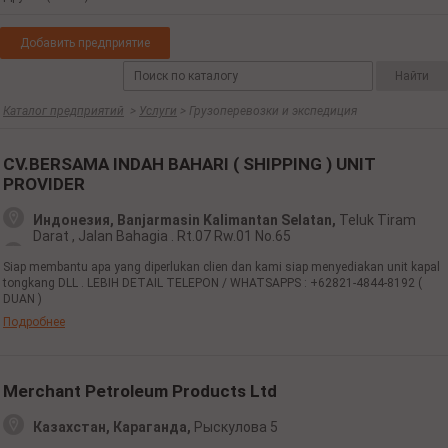
Добавить предприятие
Каталог предприятий
>
Услуги
> Грузоперевозки и экспедиция
CV.BERSAMA INDAH BAHARI ( SHIPPING ) UNIT
PROVIDER
Индонезия, Banjarmasin Kalimantan Selatan,
Teluk Tiram
Darat , Jalan Bahagia . Rt.07 Rw.01 No.65
Siap membantu apa yang diperlukan clien dan kami siap menyediakan unit kapal
tongkang DLL . LEBIH DETAIL TELEPON / WHATSAPPS : +62821-4844-8192 (
DUAN )
Подробнее
Merchant Petroleum Products Ltd
Казахстан, Караганда,
Рыскулова 5