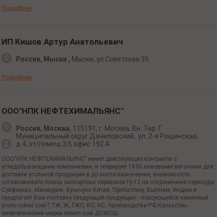
Подробнее
ИП Кишов Артур Анатольевич
Россия, Мыски ,
Мыски, ул Советская 35
Подробнее
ООО"НПК НЕФТЕХИМАЛЬЯНС"
Россия, Москва,
115191,
г. Москва,
Вн. Тер. Г.
Муниципальный округ Даниловский ,
ул. 2-я
Рощинская,
д.4, эт/помещ.3/I, офис 192 А
ООО"НПК НЕФТЕХИМАЛЬЯНС" имеет действующие контракты с
угледобывающими компаниями, и оперирует 1830 люковыми вагонами для
доставки угольной продукции в до места назначения, возможность
согласовывать планы экспортных перевозок Гу-12 на пограничные переходы
Суйфеньхэ, Манжурия, Хуньчунь Китай, Прибалтику, Вьетнам, Индию и
предлагает Вам поставку следующей продукции: - коксующийся каменный
уголь coked coal Г, ГЖ, Ж, ГЖО, КО, КС, производства РФ,Казахстан; -
энергетический марки steam coal ДОМСШ...