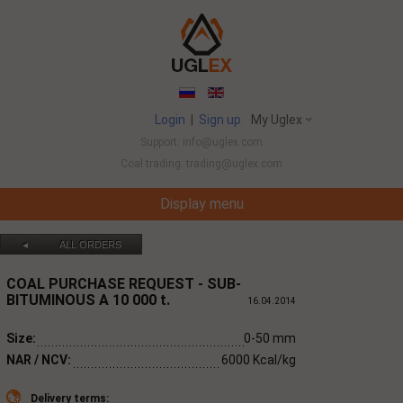
Login
|
Sign up
My Uglex
Support: info@uglex.com
Coal trading: trading@uglex.com
Display menu
Coal India Limited's Executive Hiring Set To Jump 
ALL ORDERS
◄
COAL PURCHASE REQUEST -
SUB-
BITUMINOUS A
10 000
t.
16.04.2014
Size:
0-50 mm
NAR / NCV:
6000 Kcal/kg
Delivery terms: