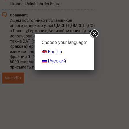
Ukraine, Polish border
ua
Comment:
Ищем постоянных поставщиков
энергетического угля(ДМСШ,ДОМСШ,Т,СС)
в Польшу,Германию,Великобританию (для
использования на ТЭЦ) на условиях DAP а
также DAT (район Варшавы и
Choose your language:
Кракова)Германия от 10000 до 20000 тонн
English
ежемесячно, каллорийность 6100 ккал/кг,
фракция 0 - 25 или 0 - 300 , каллорийность
Русский
6000 ккал/кг фракция 25 - 50 просьба
присылать предложения с сертификатом
Make offer