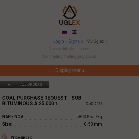
Login
|
Sign up
My Uglex
Support: info@uglex.com
Coal trading: trading@uglex.com
Display menu
Coal India Limited's Executive Hiring Set To Jump T
ALL ORDERS
◄
COAL PURCHASE REQUEST -
SUB-
BITUMINOUS A
25 000
t.
03.07.2022
NAR / NCV:
5800 Kcal/kg
Size:
0-50 mm
Price under: