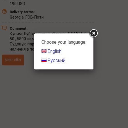
190
USD
Delivery terms:
Georgia, FOB-Поти
Comment:
Купим Шубарокольский уголь ДОМСШ 0 -
50 , 5800 кк мин, на ФОБ-Поти порт.
Choose your language:
Судовую партию от 25 тыс.тонн, только из
наличия в порту.
English
Русский
Make offer