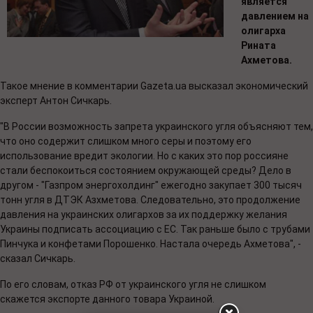
является
давлением на
олигарха
Рината
Ахметова.
Такое мнение в комментарии Gazeta.ua высказал экономический
эксперт Антон Сичкарь.
"В России возможность запрета украинского угля объясняют тем,
что оно содержит слишком много серы и поэтому его
использование вредит экологии. Но с каких это пор россияне
стали беспокоиться состоянием окружающей среды? Дело в
другом - "Газпром энергохолдинг" ежегодно закупает 300 тысяч
тонн угля в ДТЭК Азхметова. Следовательно, это продолжение
давления на украинских олигархов за их поддержку желания
Украины подписать ассоциацию с ЕС. Так раньше было с трубами
Пинчука и конфетами Порошенко. Настала очередь Ахметова", -
сказал Сичкарь.
По его словам, отказ РФ от украинского угля не слишком
скажется экспорте данного товара Украиной.