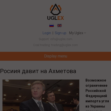
Login
|
Sign up
My Uglex
Support: info@uglex.com
Coal trading: trading@uglex.com
Display menu
Coal India Limited's Executive Hiring Set To Jump This Fiscal
China
-
Росиия давит на Ахметова
Возможное
ограничение
Российской
Федерацией
импорта угля
из Украины