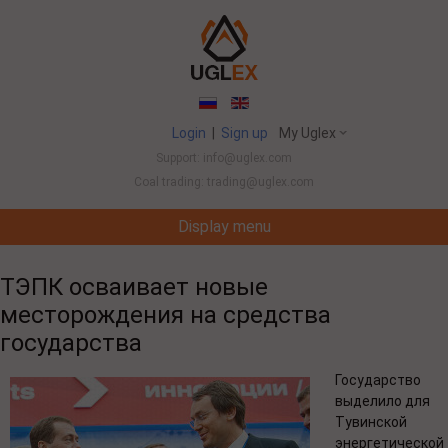
Login
|
Sign up
My Uglex
Support: info@uglex.com
Coal trading: trading@uglex.com
Display menu
Coal India Limited's Executive Hiring Set To Jump This Fiscal
China 
-
ТЭПК осваивает новые
месторождения на средства
государства
Государство
выделило для
Тувинской
энергетической