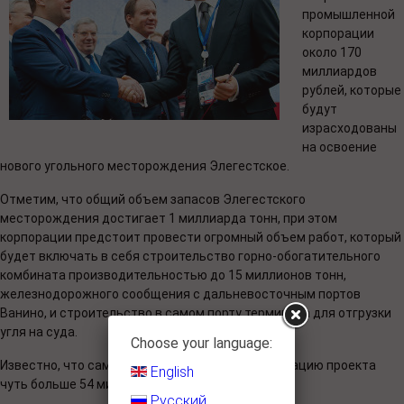
промышленной
корпорации
около 170
миллиардов
рублей, которые
будут
израсходованы
на освоение
нового угольного месторождения Элегестское.
Отметим, что общий объем запасов Элегестского
месторождения достигает 1 миллиарда тонн, при этом
корпорации предстоит провести огромный объем работ, который
будет включать в себя строительство горно-обогатительного
комбината производительностью до 15 миллионов тонн,
железнодорожного сообщения с дальневосточным портов
Ванино, и строительство в самом порту терминала для отгрузки
угля на суда.
Choose your language:
Известно, что сама ТЭПК инвестирует в реализацию проекта
English
чуть больше 54 миллиардов рублей.
Русский