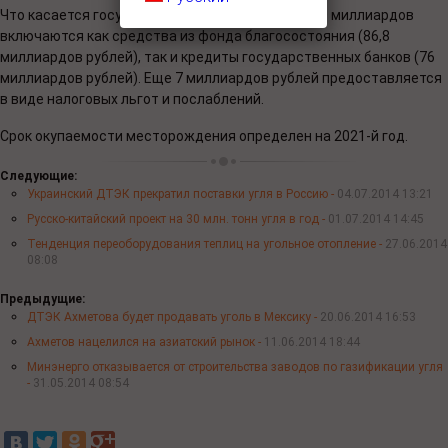
Что касается государственной помощи, то в 170 миллиардов
включаются как средства из фонда благосостояния (86,8
миллиардов рублей), так и кредиты государственных банков (76
миллиардов рублей). Еще 7 миллиардов рублей предоставляется
в виде налоговых льгот и послаблений.
Срок окупаемости месторождения определен на 2021-й год.
Следующие:
Украинский ДТЭК прекратил поставки угля в Россию -
04.07.2014 13:21
Русско-китайский проект на 30 млн. тонн угля в год -
01.07.2014 14:45
Тенденция переоборудования теплиц на угольное отопление -
27.06.2014
08:08
Предыдущие:
ДТЭК Ахметова будет продавать уголь в Мексику -
20.06.2014 16:53
Ахметов нацелился на азиатский рынок -
11.06.2014 18:44
Минэнерго отказывается от строительства заводов по газификации угля
-
31.05.2014 08:54