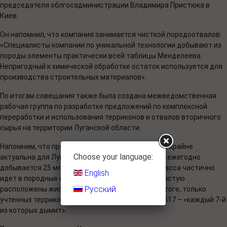
председателя облгосадминистрации Владимира Пристюка в
Киев.
Он напомнил, что компания занимается чисткой породоотвалов:
«Специалисты компании по уникальной технологии добывают из
породы элементы практически всей таблицы Менделеева.
Непригодный к химической обработке остаток используется для
производства строительных материалов».
По итогам совещания также была создана межведомственная
рабочая группа по разработке предложений по комплексной
переработки и использования терриконов и отвалов вторичного
сырья на территории Луганской области.
Напомним, что проблема утилизации терриконов крайне
Choose your language:
актуальна для Луганской области, так как здесь ежегодно
добывается 25 млн тонн угля, при этом горная масса частично
English
идет в породные отвалы, рядом с которыми зачастую
Русский
расположены жилые дома работников шахт. В итоге, только
учтенных терриконов в регионе насчитывается 517 – «каждый 7-й
из которых дымит».