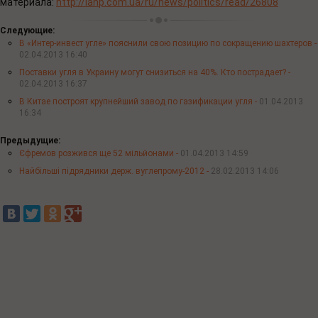
материала:
http://ianp.com.ua/ru/news/politics/read/26808
Следующие:
В «Интер-инвест угле» пояснили свою позицию по сокращению шахтеров -
02.04.2013 16:40
Поставки угля в Украину могут снизиться на 40%. Кто пострадает? -
02.04.2013 16:37
В Китае построят крупнейший завод по газификации угля -
01.04.2013
16:34
Предыдущие:
Єфремов розжився ще 52 мільйонами -
01.04.2013 14:59
Найбільші підрядники держ. вуглепрому-2012 -
28.02.2013 14:06