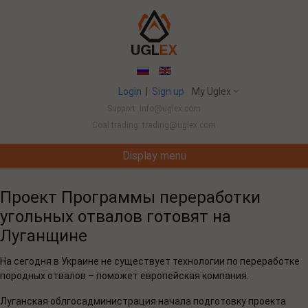
Login
|
Sign up
My Uglex
Support: info@uglex.com
Coal trading: trading@uglex.com
Display menu
Coal India Limited's Executive Hiring Set To Jump This Fiscal
China 
-
Проект Программы переработки
угольных отвалов готовят на
Луганщине
На сегодня в Украине не существует технологии по переработке
породных отвалов – поможет европейская компания.
Луганская облгосадминистрация начала подготовку проекта