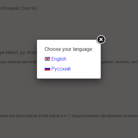
y Prospekt, Dom 62
Choose your language:
 oblast, g.p. Krasnoselskiy,
ul. Pobedy,
5
English
их производителей таких строительных материалов как цемент, известь, газ
Русский
вки жд транспортом углей марок А и Т, предоставляем сертификаты качества