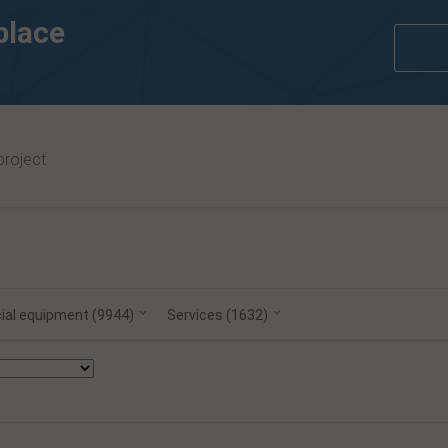
place
project
Coa
ial equipment (9944)
Services (1632)