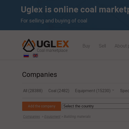
Uglex is online coal market
For selling and buying of coal
Buy
Sell
About 
Companies
All (28388)
Coal (2482)
Equipment (15230)
Spec
Add the company
Companies
>
Equipment
> Building materials