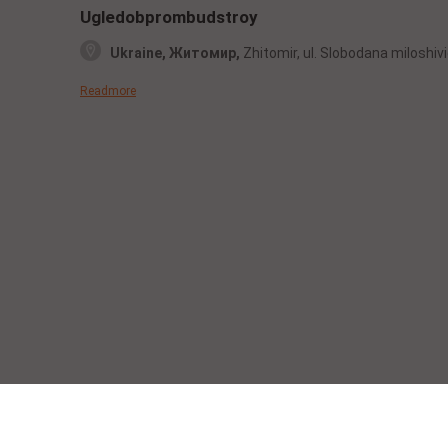
Ugledobprombudstroy
Ukraine, Житомир,
Zhitomir,
ul. Slobodana
miloshivi
Readmore