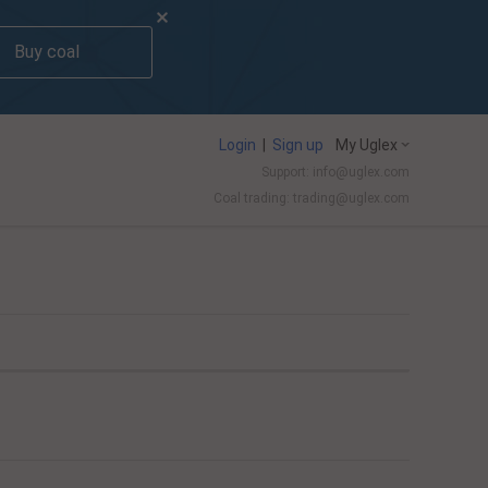
Buy coal
Login
|
Sign up
My Uglex
Support: info@uglex.com
Coal trading: trading@uglex.com
l India Limited's Executive Hiring Set To Jump This Fiscal
China planning 
-