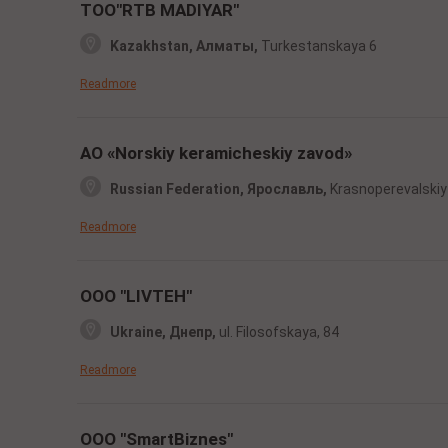
TOO"RTB MADIYAR"
Kazakhstan, Алматы,
Turkestanskaya 6
Readmore
AO «Norskiy keramicheskiy zavod»
Russian Federation, Ярославль,
Krasnoperevalskiy 
Readmore
OOO "LIVTEH"
Ukraine, Днепр,
ul. Filosofskaya,
84
Readmore
OOO "SmartBiznes"