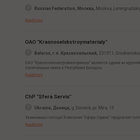
Russian Federation, Москва,
Moskva, Leningradski
Readmore
OAO "Krasnoselskstroymaterialy"
Belarus, г.п. Красносельский,
231911, Grodnenskaya
ОАО "Красносельскстройматериалы" является одним из крупнейш
строительные смеси в Республике Беларусь.
Readmore
ChP "Sfera Servis"
Ukraine, Донецк,
g. Doneck,
pr. Mira, 15
Уважаемые господа! Компания "Сфера Сервис" предлагает поста
Readmore