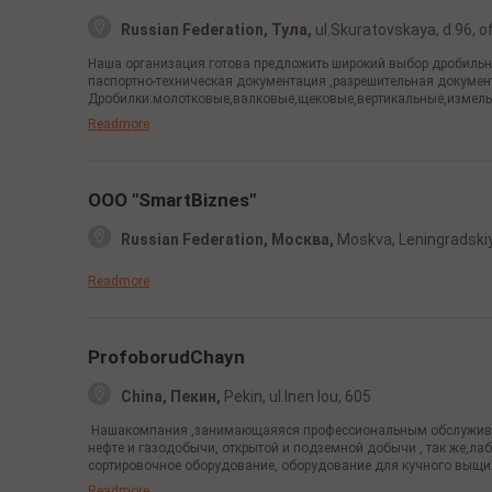
Russian Federation, Тула,
ul.Skuratovskaya, d.96, o
Наша организация готова предложить широкий выбор дробильно
паспортно-техническая документация ,разрешительная докумен
Дробилки:молотковые,валковые,щековые,вертикальные,измельч
Readmore
OOO "SmartBiznes"
Russian Federation, Москва,
Moskva, Leningradski
Readmore
ProfoborudChayn
China, Пекин,
Pekin, ul.Inen lou, 605
Нашакомпания ,занимающаяяся профессиональным обслуживани
нефте и газодобычи, открытой и подземной добычи , так же,ла
сортировочное оборудование, оборудование для кучного выщил
Readmore