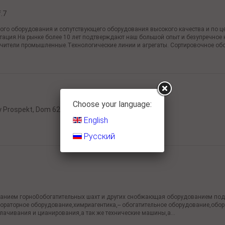
f.7
го оборудования и сопутствующего оборудования высокого качества и по ц
тация.На рынке более 10 лет подтверждают наш большой опыт и безупречное 
ители промышленные.Технологические линии и агрегаты. Сортировочное обор
Choose your language:
y Prospekt, Dom 62
English
Русский
ем горно0обогатительных шахт и других снобжающая оборудованием под к
бораторное оборудование,химриагентика,-- обогатительное оборудование,обо
ачивания и цианирования,а так же технические машины,а...