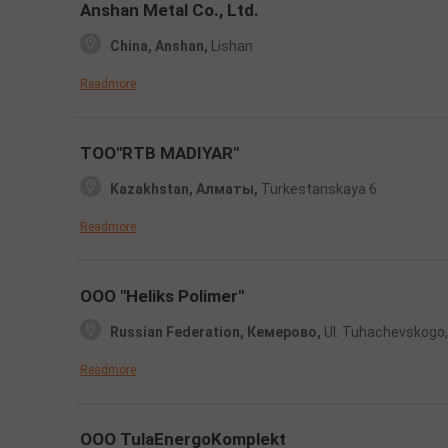
Anshan Metal Co., Ltd.
China, Anshan,
Lishan
Readmore
TOO"RTB MADIYAR"
Kazakhstan, Алматы,
Turkestanskaya 6
Readmore
OOO "Heliks Polimer"
Russian Federation, Кемерово,
Ul. Tuhachevskogo,
Readmore
OOO TulaEnergoKomplekt