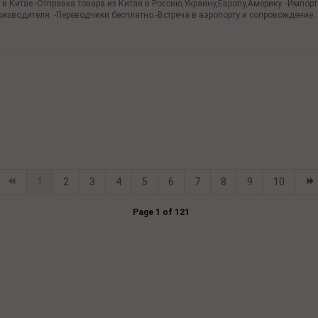
в Китае -Отправка товара из Китая в Россию,Украину,Европу,Америку. -Импор
оизводителя. -Переводчики бесплатно.-Встреча в аэропорту и сопровождение..
1
2
3
4
5
6
7
8
9
10
Page 1 of 121