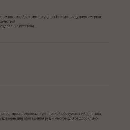
енам которые Вас приятно удивят.На всю продукцию имеется
качество!
удование:питатели...
люч, производством и установкой оборудований для шахт,
рудование для обогащения руд и многое другое.дробильно-