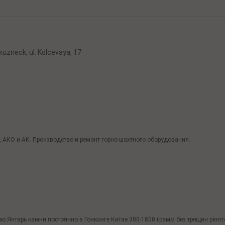
okuzneck,
ul. Kolcevaya,
17
, АКО и АК. Производство и ремонт горно-шахтного оборудования.
арь камни постоянно в Гонконге Китае 300-1800 грамм без трещин рентген 