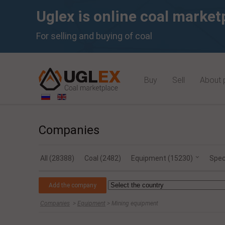
Uglex is online coal market
For selling and buying of coal
Buy
Sell
About 
Coal India Lim
Companies
All (28388)
Coal (2482)
Equipment (15230)
Spec
Add the company
Companies
>
Equipment
> Mining equipment