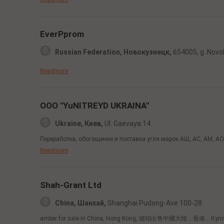
EverPprom
Russian Federation, Новокузнецк,
654005,
g. Nov
Readmore
OOO "YuNITREYD UKRAINA"
Ukraine, Киев,
Ul. Gaevaya 14
Переработка, обогащение и поставка угля марок АШ, АС, АМ, АО
Readmore
Shah-Grant Ltd
China, Шанхай,
Shanghai Pudong-Ave 100-28
amber for sale in China, Hong Kong, 琥珀出售中國大陸，香港，Куплю Янт