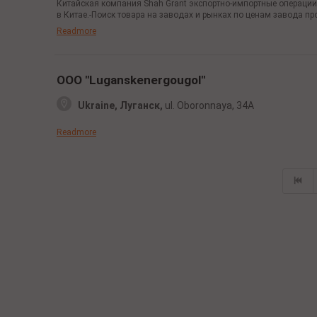
Китайская компания Shah Grant экспортно-импортные операции 
в Китае.-Поиск товара на заводах и рынках по ценам завода пр
Readmore
OOO "Luganskenergougol"
Ukraine, Луганск,
ul. Oboronnaya,
34A
Readmore