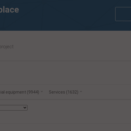
place
project
ited's Executive Hiring Set To Jump This Fiscal
China planning 226GW of n
-
ial equipment (9944)
Services (1632)