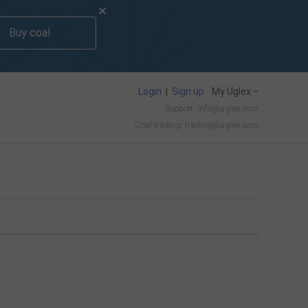
Buy coal
Login
|
Sign up
My Uglex
Support: info@uglex.com
Coal trading: trading@uglex.com
ew coal-fired power projects
AGL resists push for early coal power plant
-